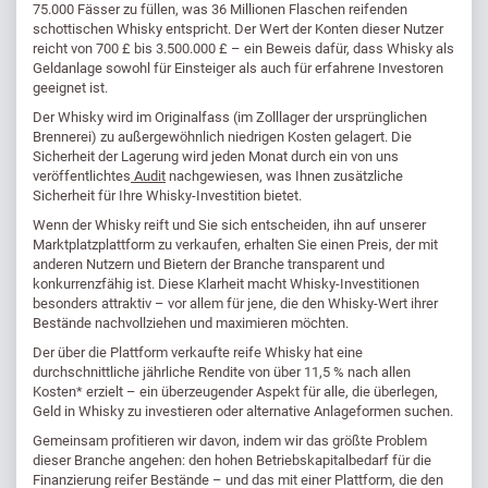
75.000 Fässer zu füllen, was 36 Millionen Flaschen reifenden
schottischen Whisky entspricht. Der Wert der Konten dieser Nutzer
reicht von 700 £ bis 3.500.000 £ – ein Beweis dafür, dass Whisky als
Geldanlage sowohl für Einsteiger als auch für erfahrene Investoren
geeignet ist.
Der Whisky wird im Originalfass (im Zolllager der ursprünglichen
Brennerei) zu außergewöhnlich niedrigen Kosten gelagert. Die
Sicherheit der Lagerung wird jeden Monat durch ein von uns
veröffentlichtes
Audit
nachgewiesen, was Ihnen zusätzliche
Sicherheit für Ihre Whisky-Investition bietet.
Wenn der Whisky reift und Sie sich entscheiden, ihn auf unserer
Marktplatzplattform zu verkaufen, erhalten Sie einen Preis, der mit
anderen Nutzern und Bietern der Branche transparent und
konkurrenzfähig ist. Diese Klarheit macht Whisky-Investitionen
besonders attraktiv – vor allem für jene, die den Whisky-Wert ihrer
Bestände nachvollziehen und maximieren möchten.
Der über die Plattform verkaufte reife Whisky hat eine
durchschnittliche jährliche Rendite von über 11,5 % nach allen
Kosten* erzielt – ein überzeugender Aspekt für alle, die überlegen,
Geld in Whisky zu investieren oder alternative Anlageformen suchen.
Gemeinsam profitieren wir davon, indem wir das größte Problem
dieser Branche angehen: den hohen Betriebskapitalbedarf für die
Finanzierung reifer Bestände – und das mit einer Plattform, die den