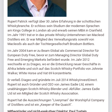
Rupert Patrick verfügt über 30 Jahre Erfahrung in der schottischen
Whiskybranche. Er schloss sein Studium der modernen Sprachen
am Kings College in London ab und erwarb seinen MBA in Cranfield.
Im Jahr 1991 trat er in das private Whisky-Unternehmen Ian Macleod
Distillers ein. Er war Mitglied des Verwaltungsrats sowohl von
Macleod's als auch der Tochtergesellschaft Broxburn Bottlers.
Im Jahr 2004 kam er zu Beam Global als Commercial Director für
European Duty Free, bevor er zum Managing Director Global Duty
Free and Emerging Markets befördert wurde. Im Jahr 2012
wechselte er zu Diageo, wo er die Entwicklung neuer Geschäfte in
Afrika leitete und sich auf das Scotch-Whisky-Portfolio von Johnnie
Walker, White Horse und Vat 69 konzentrierte.
Er verließ Diageo und gründete im Juli 2014 WhiskyInvestDirect.
Rupert ist auch Gründer und CEO von James Eadie Ltd, einem
unabhängigen Scotch-Whisky-Blender und -Abfüller. James Eadie
Ltd ist ein Mitglied der Scotch Whisky Association.
Rupert hat die Auszeichnungen “Liveryman” der Worshipful Company
of Distillers und ist ein „Keeper of the Quaich“.
Mitbegründer und nicht-exekutiver Direktor: Paul Tustain